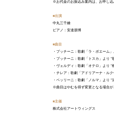
※お代金のお振込み案内は、お申し込
■出演
中丸三千繪
ピアノ：安達朋博
■曲目
・プッチーニ：歌劇「ラ・ボエーム」よ
・プッチーニ：歌劇「トスカ」より “
・ヴェルディ：歌劇「オテロ」より “
・チレア：歌劇「アドリアーナ・ルクヴ
・ベッリーニ：歌劇「ノルマ」より “
※曲目はやむを得ず変更となる場合が
■主催
株式会社アートウィングス