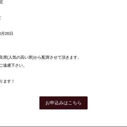
定
定
3月20日
良席(人気の高い席)から配席させて頂きます。
ご遠慮下さい。
ります！
お申込みはこちら