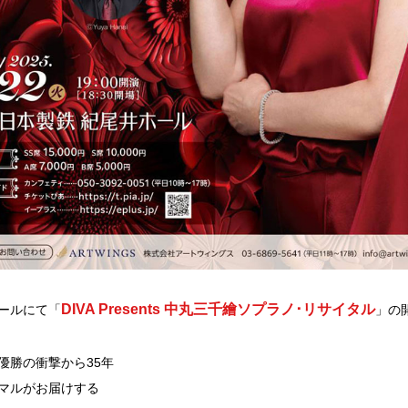
DIVA Presents 中丸三千繪ソプラノ･リサイタル
ホールにて「
」の
優勝の衝撃から35年
マルがお届けする