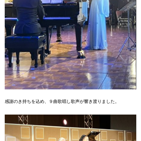
感謝のき持ちを込め、９曲歌唱し歌声が響き渡りました。